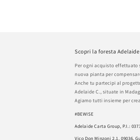
Scopri la foresta Adelaid
Per ogni acquisto effettuato
nuova pianta per compensare 
Anche tu partecipi al progetto
Adelaide C., situate in Mada
Agiamo tutti insieme per cre
#BEWISE
Adelaide Carta Group, P.I.: 03
Vico Don Minzoni 2.1, 09036, G