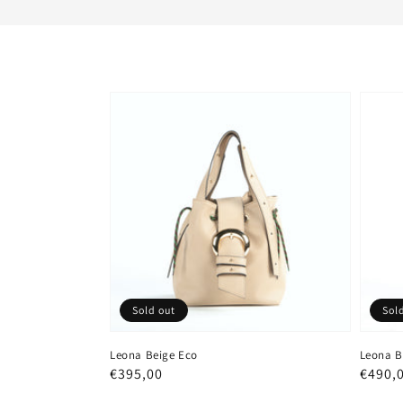
Sold out
Sol
Leona Beige Eco
Leona B
Prezzo
€395,00
Prezz
€490,
regolare
regola