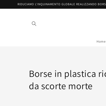
Salta al
RIDUCIAMO L'INQUINAMENTO GLOBALE REALIZZANDO BORS
contenuto
Home
Collezione:
Borse in plastica ri
da scorte morte