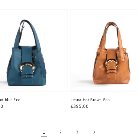
ot blue Eco
Leona Hot Brown Eco
o
00
Prezzo
€395,00
re
regolare
1
2
3