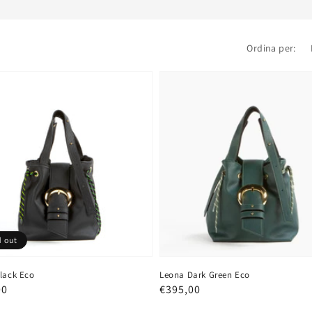
Ordina per:
d out
lack Eco
Leona Dark Green Eco
o
00
Prezzo
€395,00
re
regolare