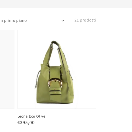
21 prodotti
Leona Eco Olive
Prezzo
€395,00
regolare