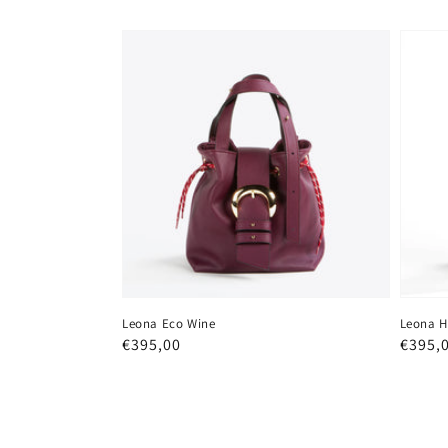
Leona Eco Wine
Leona H
Prezzo
€395,00
Prezz
€395,
regolare
regola