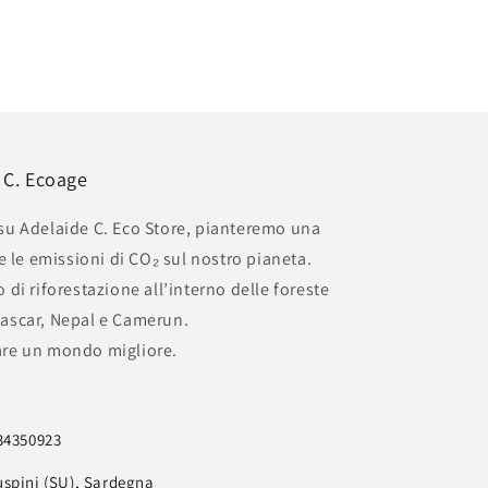
e C. Ecoage
 su Adelaide C. Eco Store, pianteremo una
le emissioni di CO₂ sul nostro pianeta.
 di riforestazione all’interno delle foreste
gascar, Nepal e Camerun.
are un mondo migliore.
734350923
uspini (SU), Sardegna