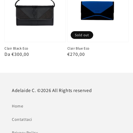
Sold out
Clair Black Eco
Clair Blue Eco
Prezzo
Da €300,00
Prezzo
€270,00
regolare
regolare
Adelaide C. ©2026 All Rights reserved
Home
Contattaci
Privacy Policy