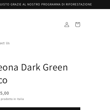
UISTO GRAZIE AL NOSTRO PROGRAMMA DI RIFORESTAZIONE
Accesso
Carrello
act Us
eona Dark Green
co
zzo
5,00
olare
prodotto in Italia