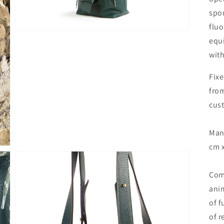
vista
spor
galleria
fluo
equi
with
Fixe
from
cust
Man
cm x
Comp
anim
of f
Apri
of r
media