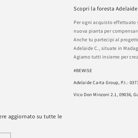
Scopri la foresta Adelaid
Per ogni acquisto effettuato
nuova pianta per compensare 
Anche tu partecipi al progetto
Adelaide C., situate in Mada
Agiamo tutti insieme per cre
#BEWISE
Adelaide Carta Group, P.I.: 03
Vico Don Minzoni 2.1, 09036, G
nere aggiornato su tutte le