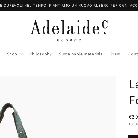
E DUREVOLI NEL TEMPO. PIANTIAMO UN NUOVO ALBERO PER OGNI ACQ
Shop
Philosophy
Sustainable materials
Press
Cont
L
E
Pre
€39
reg
100% 