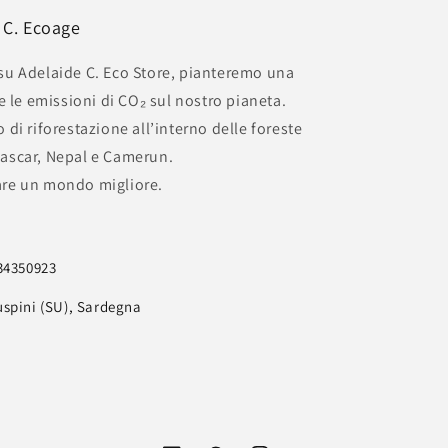
e C. Ecoage
 su Adelaide C. Eco Store, pianteremo una
le emissioni di CO₂ sul nostro pianeta.
 di riforestazione all’interno delle foreste
gascar, Nepal e Camerun.
are un mondo migliore.
734350923
uspini (SU), Sardegna