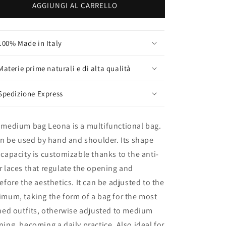
AGGIUNGI AL CARRELLO
100% Made in Italy
Materie prime naturali e di alta qualità
Spedizione Express
 medium bag Leona is a multifunctional bag.
an be used by hand and shoulder. Its shape
capacity is customizable thanks to the anti-
 laces that regulate the opening and
efore the aesthetics. It can be adjusted to the
mum, taking the form of a bag for the most
ned outfits, otherwise adjusted to medium
ing, becoming a daily practice. Also ideal for