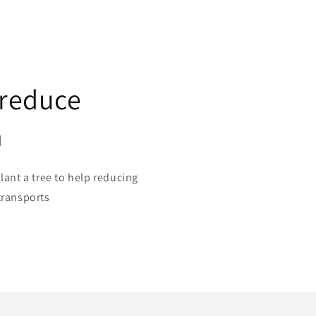
 reduce
n
plant a tree to help reducing
transports