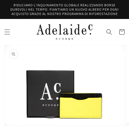
Salta al
RIDUCIAMO L'INQUINAMENTO GLOBALE REALIZZANDO BORSE
contenuto
DUREVOLI NEL TEMPO. PIANTIAMO UN NUOVO ALBERO PER OGNI
ACQUISTO GRAZIE AL NOSTRO PROGRAMMA DI RIFORESTAZIONE
Carrell
Passa alle
informazioni
sul prodotto
Apri
media
1
nella
vista
galleria