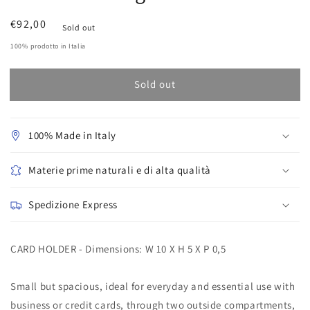
Prezzo
€92,00
Sold out
regolare
100% prodotto in Italia
Sold out
100% Made in Italy
Materie prime naturali e di alta qualità
Spedizione Express
CARD HOLDER - Dimensions: W 10 X H 5 X P 0,5
Small but spacious, ideal for everyday and essential use with
business or credit cards, through two outside compartments,