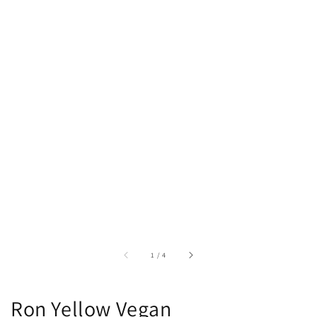
di
1
/
4
Ron Yellow Vegan