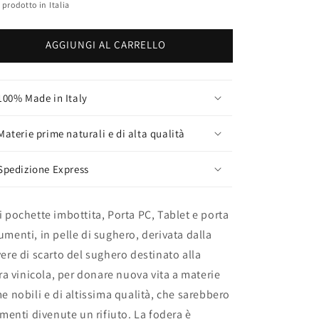
olare
prodotto in Italia
AGGIUNGI AL CARRELLO
100% Made in Italy
Materie prime naturali e di alta qualità
Spedizione Express
 pochette imbottita, Porta PC, Tablet e porta
menti, in pelle di sughero, derivata dalla
ere di scarto del sughero destinato alla
era vinicola, per donare nuova vita a materie
e nobili e di altissima qualità, che sarebbero
imenti divenute un rifiuto. La fodera è