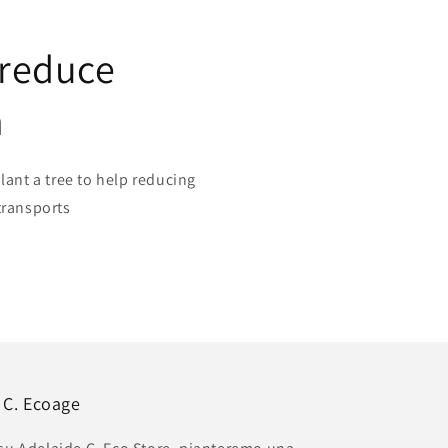
 reduce
n
plant a tree to help reducing
transports
e C. Ecoage