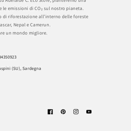
 su Adelaide C. Eco Store, pianteremo una
le emissioni di CO₂ sul nostro pianeta.
 di riforestazione all’interno delle foreste
gascar, Nepal e Camerun.
are un mondo migliore.
734350923
uspini (SU), Sardegna
Facebook
Pinterest
Instagram
Youtube