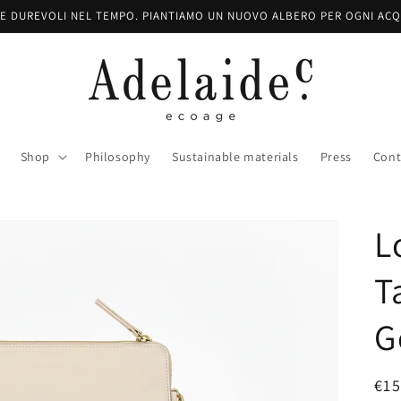
E DUREVOLI NEL TEMPO. PIANTIAMO UN NUOVO ALBERO PER OGNI ACQ
Shop
Philosophy
Sustainable materials
Press
Cont
L
T
G
Pre
€15