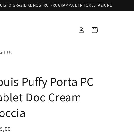
UISTO GRAZIE AL NOSTRO PROGRAMMA DI RIFORESTAZIONE
Accesso
Carrello
act Us
ouis Puffy Porta PC
ablet Doc Cream
occia
zzo
5,00