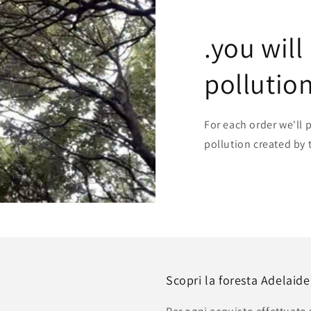
.you will
pollutio
For each order we'll 
pollution created by 
Scopri la foresta Adelaid