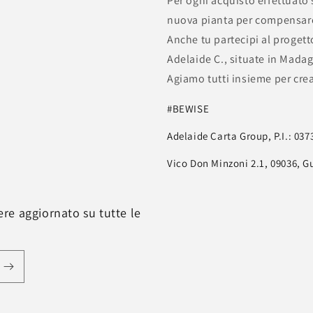
Per ogni acquisto effettuato
nuova pianta per compensare 
Anche tu partecipi al progetto
Adelaide C., situate in Mada
Agiamo tutti insieme per cre
#BEWISE
Adelaide Carta Group, P.I.: 03
Vico Don Minzoni 2.1, 09036, G
nere aggiornato su tutte le