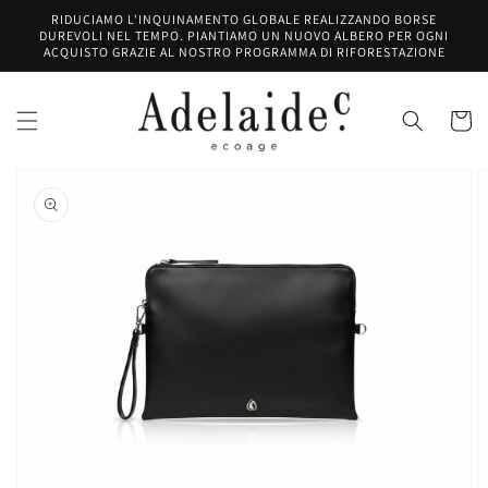
Salta al
RIDUCIAMO L'INQUINAMENTO GLOBALE REALIZZANDO BORSE
contenuto
DUREVOLI NEL TEMPO. PIANTIAMO UN NUOVO ALBERO PER OGNI
ACQUISTO GRAZIE AL NOSTRO PROGRAMMA DI RIFORESTAZIONE
Carrell
Passa alle
informazioni
sul prodotto
Apri
media
1
nella
vista
galleria