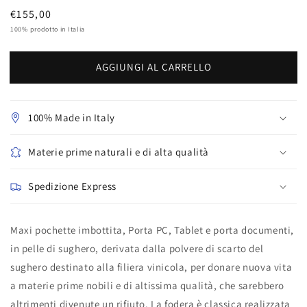
Prezzo
€155,00
regolare
100% prodotto in Italia
AGGIUNGI AL CARRELLO
100% Made in Italy
Materie prime naturali e di alta qualità
Spedizione Express
Maxi pochette imbottita, Porta PC, Tablet e porta documenti,
in pelle di sughero, derivata dalla polvere di scarto del
sughero destinato alla filiera vinicola, per donare nuova vita
a materie prime nobili e di altissima qualità, che sarebbero
altrimenti divenute un rifiuto. La fodera è classica realizzata