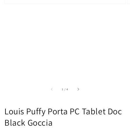
di
1
/
4
Louis Puffy Porta PC Tablet Doc
Black Goccia